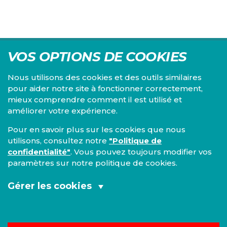
VOS OPTIONS DE COOKIES
Nous utilisons des cookies et des outils similaires
pour aider notre site à fonctionner correctement,
mieux comprendre comment il est utilisé et
Centre d'études du PS, l'Institut Emile Vandervelde se
améliorer votre expérience.
consacre à la recherche sur toutes les questions d'ordre
économique, social, financier, administratif, politique,
Pour en savoir plus sur les cookies que nous
éthique, juridique et environnemental.
utilisons, consultez notre
"Politique de
confidentialité"
. Vous pouvez toujours modifier vos
IEV
paramètres sur notre politique de cookies.
13, Boulevard de l’Empereur
1000 Bruxelles
Gérer les cookies
TEL 02/548 33 18
Cookies fonctionnels et analytiques
Mentions légales
|
Confidentialité
(obligatoires):