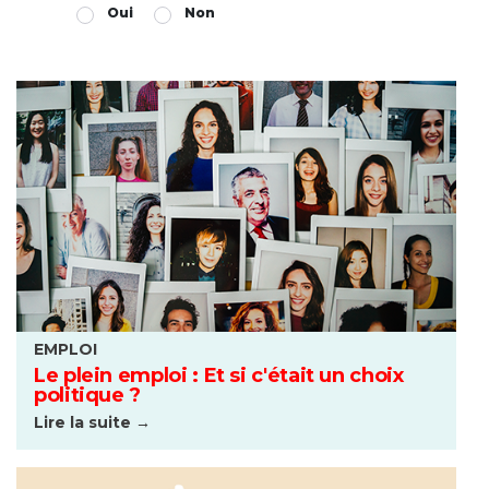
Oui
Non
EMPLOI
Le plein emploi : Et si c'était un choix
politique ?
Lire la suite →