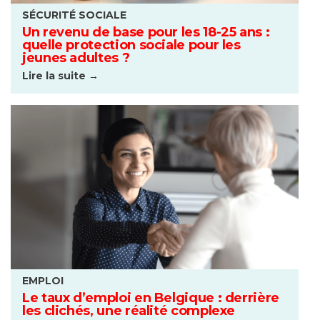
SÉCURITÉ SOCIALE
Un revenu de base pour les 18-25 ans :
quelle protection sociale pour les
jeunes adultes ?
Lire la suite →
EMPLOI
Le taux d’emploi en Belgique : derrière
les clichés, une réalité complexe