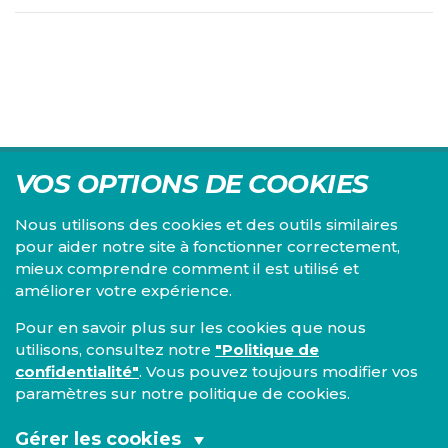
VOS OPTIONS DE COOKIES
Nous utilisons des cookies et des outils similaires
pour aider notre site à fonctionner correctement,
mieux comprendre comment il est utilisé et
Centre d'études du PS, l'Institut Emile Vandervelde se
améliorer votre expérience.
consacre à la recherche sur toutes les questions d'ordre
économique, social, financier, administratif, politique,
Pour en savoir plus sur les cookies que nous
éthique, juridique et environnemental.
utilisons, consultez notre
"Politique de
confidentialité"
. Vous pouvez toujours modifier vos
IEV
paramètres sur notre politique de cookies.
13, Boulevard de l’Empereur
1000 Bruxelles
Gérer les cookies