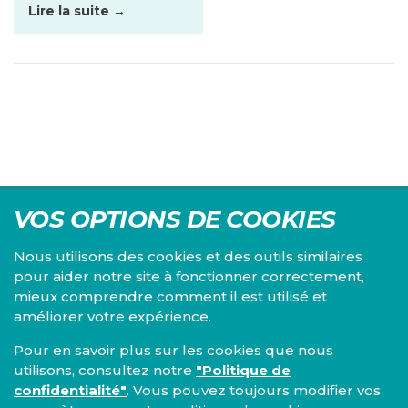
Lire la suite →
VOS OPTIONS DE COOKIES
Nous utilisons des cookies et des outils similaires
pour aider notre site à fonctionner correctement,
mieux comprendre comment il est utilisé et
Centre d'études du PS, l'Institut Emile Vandervelde se
améliorer votre expérience.
consacre à la recherche sur toutes les questions d'ordre
économique, social, financier, administratif, politique,
Pour en savoir plus sur les cookies que nous
éthique, juridique et environnemental.
utilisons, consultez notre
"Politique de
confidentialité"
. Vous pouvez toujours modifier vos