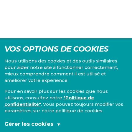
VOS OPTIONS DE COOKIES
Nous utilisons des cookies et des outils similaires
pour aider notre site à fonctionner correctement,
mieux comprendre comment il est utilisé et
Centre d'études du PS, l'Institut Emile Vandervelde se
améliorer votre expérience.
consacre à la recherche sur toutes les questions d'ordre
économique, social, financier, administratif, politique,
Pour en savoir plus sur les cookies que nous
éthique, juridique et environnemental.
utilisons, consultez notre
"Politique de
confidentialité"
. Vous pouvez toujours modifier vos
IEV
paramètres sur notre politique de cookies.
13, Boulevard de l’Empereur
1000 Bruxelles
Gérer les cookies
TEL 02/548 33 18