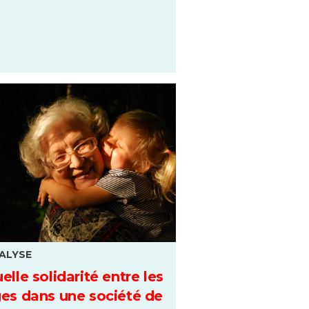
ALYSE
elle solidarité entre les
es dans une société de