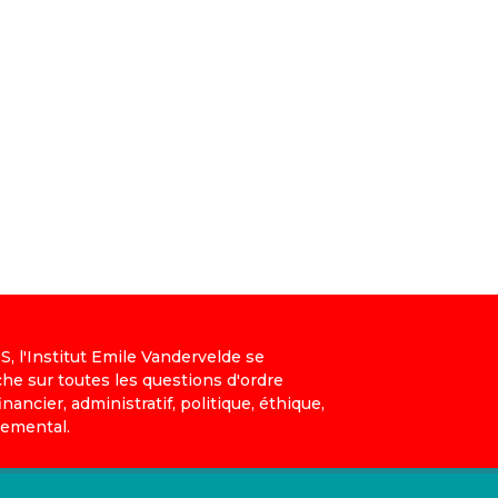
, l'Institut Emile Vandervelde se
che sur toutes les questions d'ordre
nancier, administratif, politique, éthique,
nemental.