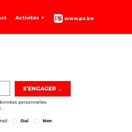
act
Activités
www.ps.be
 données personnelles
é
mail:
Oui
Non