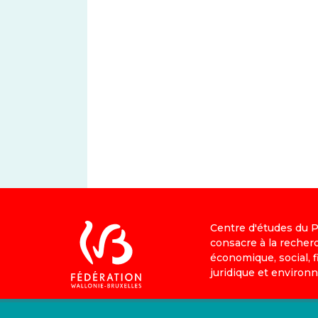
Centre d'études du PS
consacre à la recher
économique, social, fi
juridique et environ
IEV