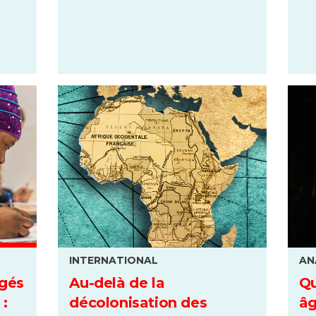
INTERNATIONAL
AN
ugés
Au-delà de la
Qu
 :
décolonisation des
âg