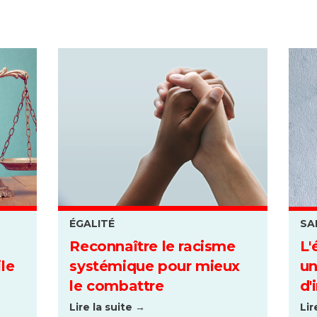
ÉGALITÉ
SA
Reconnaître le racisme
L'
le
systémique pour mieux
un
le combattre
d'
Lire la suite →
Lir