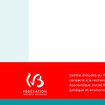
Centre d'études du PS
consacre à la recher
économique, social, fi
juridique et environ
IEV