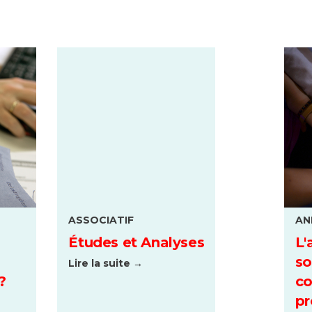
ASSOCIATIF
AN
Études et Analyses
L'
so
Lire la suite →
?
co
pr