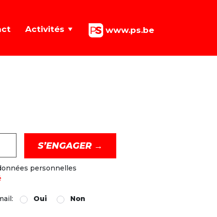
act
Activités
www.ps.be
 données personnelles
é
mail:
Oui
Non