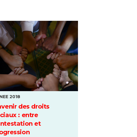
NEE 2018
avenir des droits
ciaux : entre
ntestation et
ogression