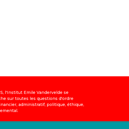
, l'Institut Emile Vandervelde se
che sur toutes les questions d'ordre
nancier, administratif, politique, éthique,
nemental.