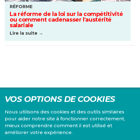
RÉFORME
La réforme de la loi sur la compétitivité
ou comment cadenasser l'austérité
salariale
Lire la suite →
VOS OPTIONS DE COOKIES
Nous utilisons des cookies et des outils similaires
pour aider notre site à fonctionner correctement,
mieux comprendre comment il est utilisé et
Centre d'études du PS, l'Institut Emile Vandervelde se
améliorer votre expérience.
consacre à la recherche sur toutes les questions d'ordre