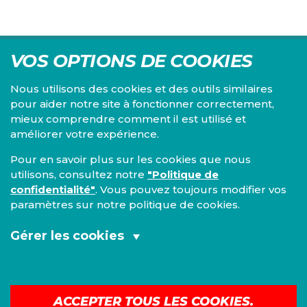
VOS OPTIONS DE COOKIES
Nous utilisons des cookies et des outils similaires
pour aider notre site à fonctionner correctement,
mieux comprendre comment il est utilisé et
Centre d'études du PS, l'Institut Emile Vandervelde se
améliorer votre expérience.
consacre à la recherche sur toutes les questions d'ordre
économique, social, financier, administratif, politique,
Pour en savoir plus sur les cookies que nous
éthique, juridique et environnemental.
utilisons, consultez notre
"Politique de
confidentialité"
. Vous pouvez toujours modifier vos
IEV
paramètres sur notre politique de cookies.
13, Boulevard de l’Empereur
1000 Bruxelles
Gérer les cookies
TEL 02/548 33 18
Cookies fonctionnels et analytiques
Mentions légales
|
Confidentialité
(obligatoires):
ACCEPTER TOUS LES COOKIES.