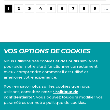
1
2
3
4
5
6
7
8
9
…
VOS OPTIONS DE COOKIES
Nous utilisons des cookies et des outils similaires
pour aider notre site à fonctionner correctement,
mieux comprendre comment il est utilisé et
Centre d'études du PS, l'Institut Emile Vandervelde se
améliorer votre expérience.
consacre à la recherche sur toutes les questions d'ordre
économique, social, financier, administratif, politique,
Pour en savoir plus sur les cookies que nous
éthique, juridique et environnemental.
utilisons, consultez notre
"Politique de
confidentialité"
. Vous pouvez toujours modifier vos
IEV
paramètres sur notre politique de cookies.
13, Boulevard de l’Empereur