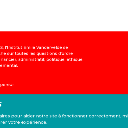
+
, l'Institut Emile Vandervelde se
-
che sur toutes les questions d'ordre
nancier, administratif, politique, éthique,
nemental.
mpereur
S
nfidentialité
laires pour aider notre site à fonctionner correctement, m
rer votre expérience.