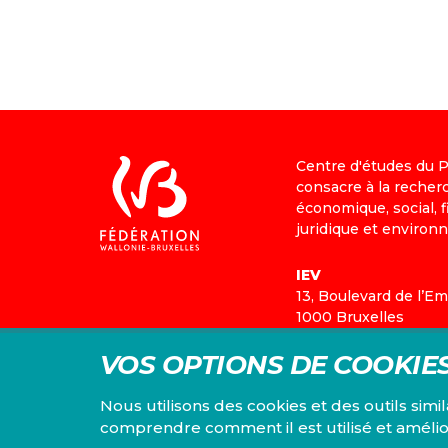
Font size
Centre d'études du PS
consacre à la recher
économique, social, fi
juridique et environ
IEV
13, Boulevard de l’E
1000 Bruxelles
TEL 02/548 33 18
VOS OPTIONS DE COOKIE
Mentions légales
|
Co
Nous utilisons des cookies et des outils simi
comprendre comment il est utilisé et amélio