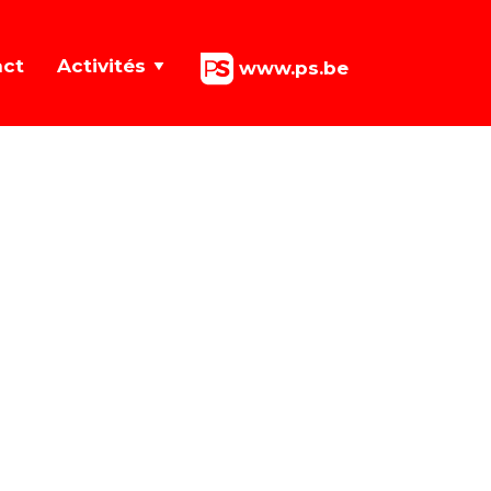
act
Activités
www.ps.be