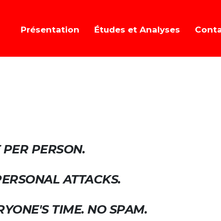
Présentation
Études et Analyses
Cont
 PER PERSON.
O PERSONAL ATTACKS.
RYONE'S TIME. NO SPAM.