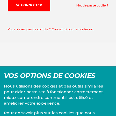
Mot de passe oublié ?
Vous n'avez pas de compte ? Cliquez ici pour en créer un.
VOS OPTIONS DE COOKIES
Nous utilisons des cookies et des outils similaires
pour aider notre site à fonctionner correctement,
mieux comprendre comment il est utilisé et
Centre d'études du PS, l'Institut Emile Vandervelde se
améliorer votre expérience.
consacre à la recherche sur toutes les questions d'ordre
économique, social, financier, administratif, politique,
Pour en savoir plus sur les cookies que nous