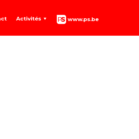
act
Activités
www.ps.be