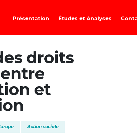
Présentation
Études et Analyses
Cont
des droits
 entre
tion et
ion
Europe
Action sociale