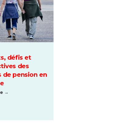
s, défis et
tives des
 de pension en
ue
te →