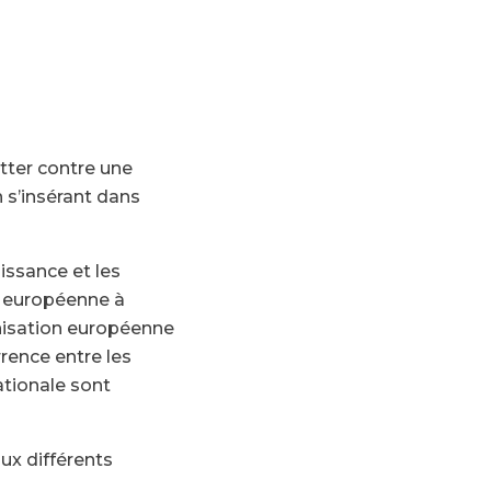
utter contre une
 s’insérant dans
issance et les
n européenne à
monisation européenne
rrence entre les
ationale sont
ux différents