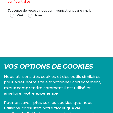
confidentialité
J'accepte de recevoir des communications par e-mail:
Oui
Non
VOS OPTIONS DE COOKIES
Nous utilisons des cookies et des outils similaires
pour aider notre site à fonctionner correctement,
mieux comprendre comment il est utilisé et
Centre d'études du PS, l'Institut Emile Vandervelde se
améliorer votre expérience.
consacre à la recherche sur toutes les questions d'ordre
économique, social, financier, administratif, politique,
Pour en savoir plus sur les cookies que nous
éthique, juridique et environnemental.
utilisons, consultez notre
"Politique de