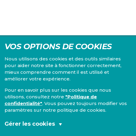
VOS OPTIONS DE COOKIES
Nous utilisons des cookies et des outils similaires
pour aider notre site à fonctionner correctement,
mieux comprendre comment il est utilisé et
Centre d'études du PS, l'Institut Emile Vandervelde se
améliorer votre expérience.
consacre à la recherche sur toutes les questions d'ordre
économique, social, financier, administratif, politique,
Pour en savoir plus sur les cookies que nous
éthique, juridique et environnemental.
utilisons, consultez notre
"Politique de
confidentialité"
. Vous pouvez toujours modifier vos
IEV
paramètres sur notre politique de cookies.
13, Boulevard de l’Empereur
1000 Bruxelles
Gérer les cookies
TEL 02/548 33 18
Cookies fonctionnels et analytiques
Mentions légales
|
Confidentialité