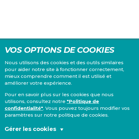
VOS OPTIONS DE COOKIES
Nous utilisons des cookies et des outils similaires
pour aider notre site à fonctionner correctement,
mieux comprendre comment il est utilisé et
Centre d'études du PS, l'Institut Emile Vandervelde se
améliorer votre expérience.
consacre à la recherche sur toutes les questions d'ordre
économique, social, financier, administratif, politique,
Pour en savoir plus sur les cookies que nous
éthique, juridique et environnemental.
utilisons, consultez notre
"Politique de
confidentialité"
. Vous pouvez toujours modifier vos
IEV
paramètres sur notre politique de cookies.
13, Boulevard de l’Empereur
1000 Bruxelles
Gérer les cookies
TEL 02/548 33 18