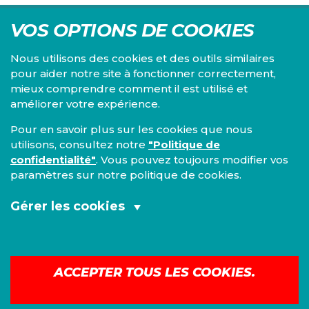
VOS OPTIONS DE COOKIES
Nous utilisons des cookies et des outils similaires
pour aider notre site à fonctionner correctement,
mieux comprendre comment il est utilisé et
Centre d'études du PS, l'Institut Emile Vandervelde se
améliorer votre expérience.
consacre à la recherche sur toutes les questions d'ordre
économique, social, financier, administratif, politique,
Pour en savoir plus sur les cookies que nous
éthique, juridique et environnemental.
utilisons, consultez notre
"Politique de
confidentialité"
. Vous pouvez toujours modifier vos
IEV
paramètres sur notre politique de cookies.
13, Boulevard de l’Empereur
1000 Bruxelles
Gérer les cookies
TEL 02/548 33 18
Cookies fonctionnels et analytiques
Mentions légales
|
Confidentialité
(obligatoires):
ACCEPTER TOUS LES COOKIES.
©
2026
IEV
Cookies de marketing:
Construit avec
Nationbuilder
| Site par
Tectonica