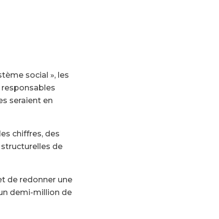
tème social », les
ns responsables
s seraient en
es chiffres, des
structurelles de
 et de redonner une
’un demi-million de