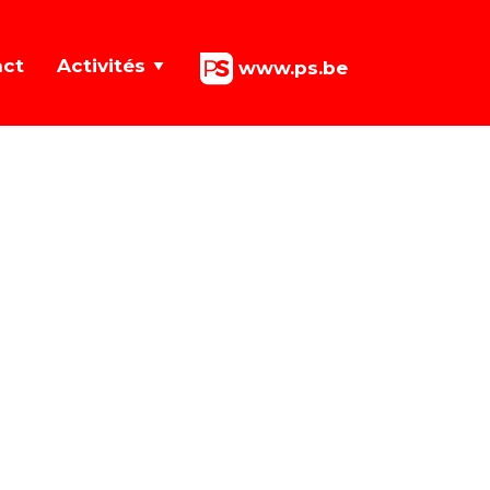
act
Activités
www.ps.be