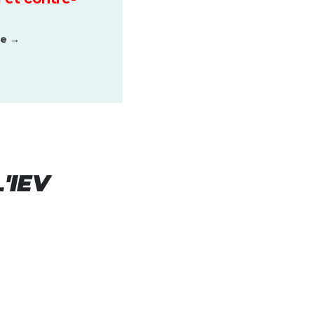
te →
'IEV