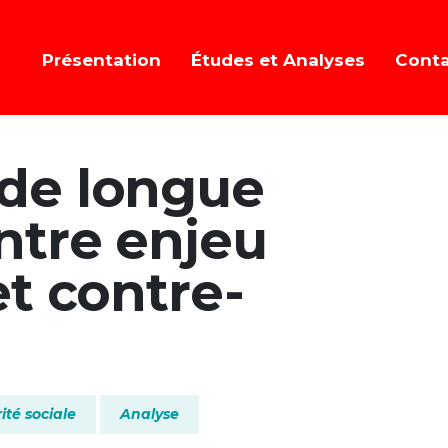
Présentation
Études et Analyses
Cont
de longue
ntre enjeu
et contre-
ité sociale
Analyse