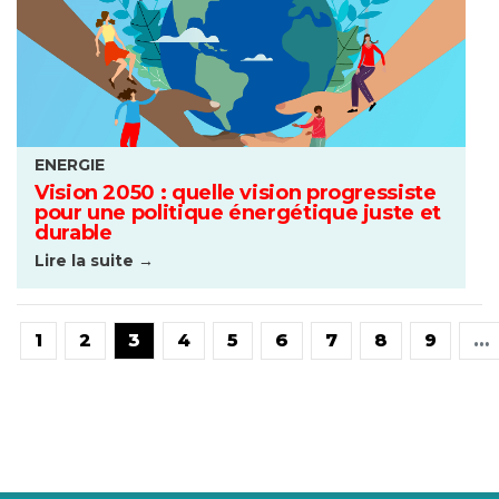
ENERGIE
Vision 2050 : quelle vision progressiste
pour une politique énergétique juste et
durable
Lire la suite →
1
2
3
4
5
6
7
8
9
…