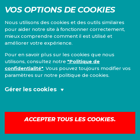
VOS OPTIONS DE COOKIES
Nous utilisons des cookies et des outils similaires
pour aider notre site à fonctionner correctement,
mieux comprendre comment il est utilisé et
Centre d'études du PS, l'Institut Emile Vandervelde se
améliorer votre expérience.
consacre à la recherche sur toutes les questions d'ordre
économique, social, financier, administratif, politique,
Pour en savoir plus sur les cookies que nous
éthique, juridique et environnemental.
utilisons, consultez notre
"Politique de
confidentialité"
. Vous pouvez toujours modifier vos
IEV
paramètres sur notre politique de cookies.
13, Boulevard de l’Empereur
1000 Bruxelles
Gérer les cookies
TEL 02/548 33 18
Cookies fonctionnels et analytiques
Mentions légales
|
Confidentialité
(obligatoires):
ACCEPTER TOUS LES COOKIES.
©
2026
IEV
Cookies de marketing:
Construit avec
Nationbuilder
| Site par
Tectonica