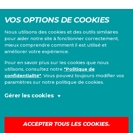
VOS OPTIONS DE COOKIES
Nous utilisons des cookies et des outils similaires
pour aider notre site à fonctionner correctement,
mieux comprendre comment il est utilisé et
Centre d'études du PS, l'Institut Emile Vandervelde se
améliorer votre expérience.
consacre à la recherche sur toutes les questions d'ordre
économique, social, financier, administratif, politique,
Pour en savoir plus sur les cookies que nous
éthique, juridique et environnemental.
utilisons, consultez notre
"Politique de
confidentialité"
. Vous pouvez toujours modifier vos
IEV
paramètres sur notre politique de cookies.
13, Boulevard de l’Empereur
1000 Bruxelles
Gérer les cookies
TEL 02/548 33 18
Cookies fonctionnels et analytiques
Mentions légales
|
Confidentialité
(obligatoires):
ACCEPTER TOUS LES COOKIES.
©
2026
IEV
Cookies de marketing: