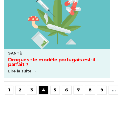
SANTÉ
Drogues : le modèle portugais est-il
parfait ?
Lire la suite →
1
2
3
4
5
6
7
8
9
…