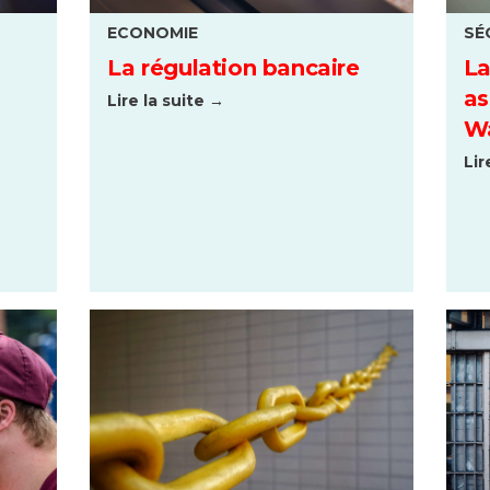
ECONOMIE
SÉ
La régulation bancaire
La
as
Lire la suite →
Wa
Lir