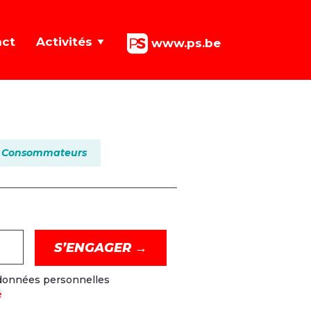
act
Activités
www.ps.be
Consommateurs
 données personnelles
é