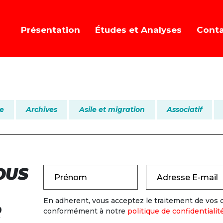
Présentation
Études et Analyses
Cont
re
Archives
Asile et migration
Associatif
OUS
Prénom
Adresse E-mail
En adherent, vous acceptez le traitement de vos
R
conformément à notre
politique de confidentialit