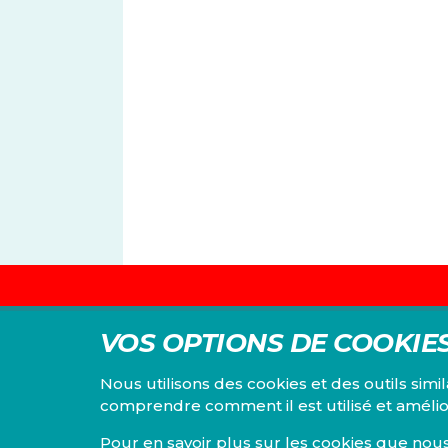
Centre d'études du PS
VOS OPTIONS DE COOKIE
consacre à la recher
économique, social, fi
Nous utilisons des cookies et des outils simi
juridique et environ
comprendre comment il est utilisé et amélio
IEV
Pour en savoir plus sur les cookies que nous