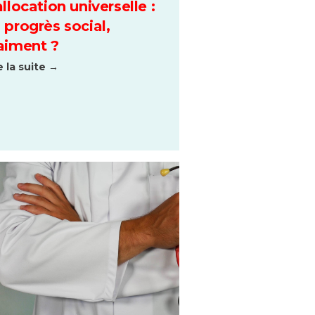
allocation universelle :
 progrès social,
aiment ?
e la suite →