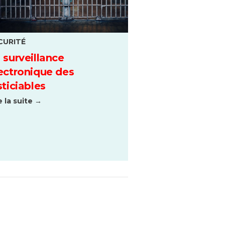
CURITÉ
 surveillance
ectronique des
sticiables
e la suite →