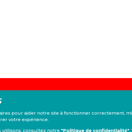
, l'Institut Emile Vandervelde se
S
che sur toutes les questions d'ordre
nancier, administratif, politique, éthique,
laires pour aider notre site à fonctionner correctement, m
nemental.
rer votre expérience.
 utilisons, consultez notre
"Politique de confidentialité"
.