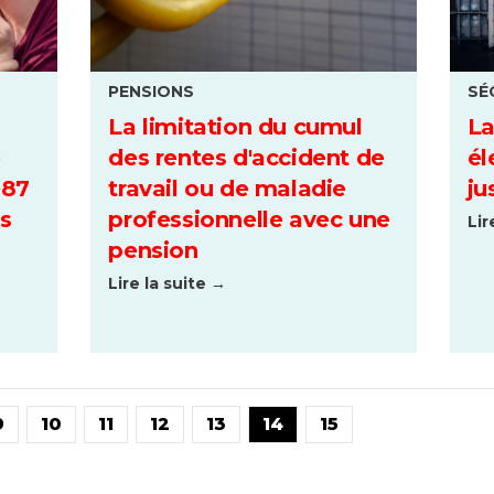
PENSIONS
SÉ
La limitation du cumul
La
e
des rentes d'accident de
él
987
travail ou de maladie
ju
ns
professionnelle avec une
Lir
pension
Lire la suite →
9
10
11
12
13
14
15