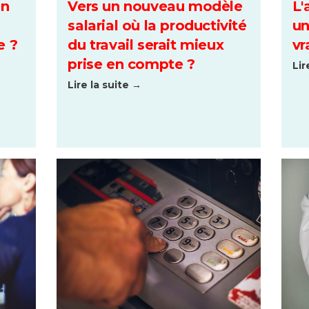
on
Vers un nouveau modèle
L'
salarial où la productivité
un
e ?
du travail serait mieux
vr
prise en compte ?
Lir
Lire la suite →