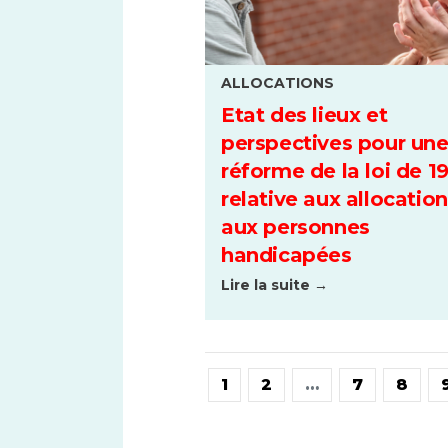
ALLOCATIONS
Etat des lieux et
perspectives pour un
réforme de la loi de 1
relative aux allocatio
aux personnes
handicapées
Lire la suite →
1
2
…
7
8