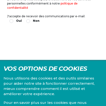
personnelles conformément à notre
politique de
confidentialité
J'accepte de recevoir des communications par e-mail:
Oui
Non
VOS OPTIONS DE COOKIES
Nous utilisons des cookies et des outils similaires
pour aider notre site à fonctionner correctement,
mieux comprendre comment il est utilisé et
Centre d'études du PS, l'Institut Emile Vandervelde se
améliorer votre expérience.
consacre à la recherche sur toutes les questions d'ordre
économique, social, financier, administratif, politique,
Pour en savoir plus sur les cookies que nous