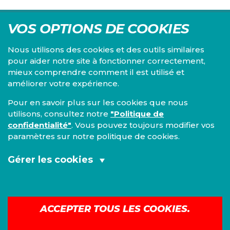
VOS OPTIONS DE COOKIES
Nous utilisons des cookies et des outils similaires
pour aider notre site à fonctionner correctement,
mieux comprendre comment il est utilisé et
Centre d'études du PS, l'Institut Emile Vandervelde se
améliorer votre expérience.
consacre à la recherche sur toutes les questions d'ordre
économique, social, financier, administratif, politique,
Pour en savoir plus sur les cookies que nous
éthique, juridique et environnemental.
utilisons, consultez notre
"Politique de
confidentialité"
. Vous pouvez toujours modifier vos
IEV
paramètres sur notre politique de cookies.
13, Boulevard de l’Empereur
1000 Bruxelles
Gérer les cookies
TEL 02/548 33 18
Cookies fonctionnels et analytiques
Mentions légales
|
Confidentialité
(obligatoires):
ACCEPTER TOUS LES COOKIES.
©
2026
IEV
Cookies de marketing:
Construit avec
Nationbuilder
| Site par
Tectonica