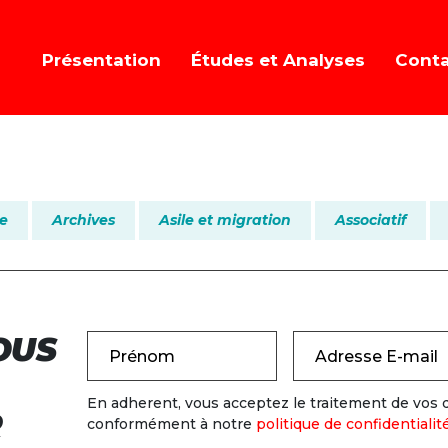
Présentation
Études et Analyses
Cont
re
Archives
Asile et migration
Associatif
OUS
Prénom
Adresse E-mail
En adherent, vous acceptez le traitement de vos
R
conformément à notre
politique de confidentialit