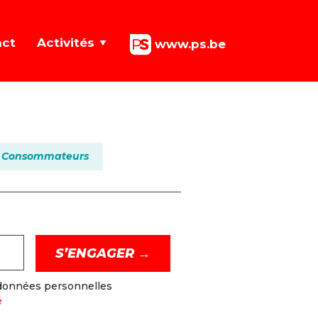
act
Activités
www.ps.be
Consommateurs
 données personnelles
é