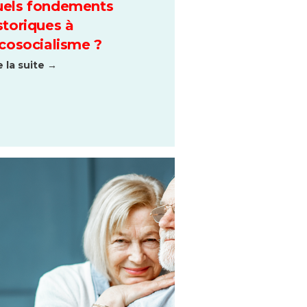
els fondements
storiques à
écosocialisme ?
e la suite →