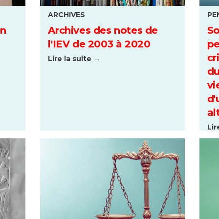
ARCHIVES
PE
un
Archives des notes de
So
l'IEV de 2003 à 2020
pe
cr
Lire la suite →
du
vi
d'
al
Lir