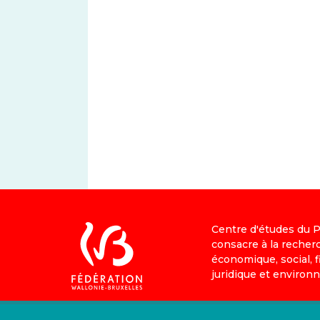
Centre d'études du PS
consacre à la recher
économique, social, fi
juridique et environ
IEV