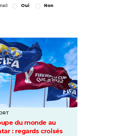
mail:
Oui
Non
ORT
oupe du monde au
tar : regards croisés