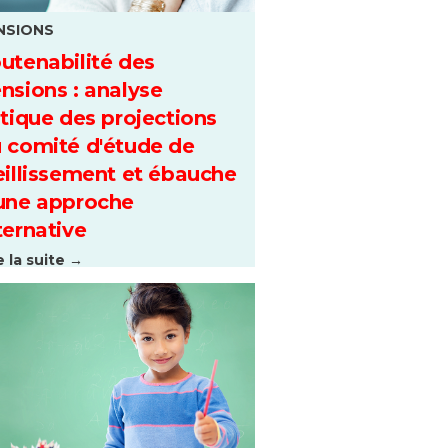
NSIONS
utenabilité des
nsions : analyse
itique des projections
 comité d'étude de
eillissement et ébauche
une approche
ternative
e la suite →