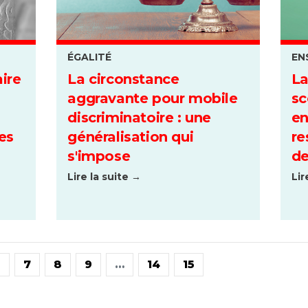
ÉGALITÉ
EN
ire
La circonstance
La
aggravante pour mobile
sc
discriminatoire : une
en
es
généralisation qui
re
s'impose
de
Lire la suite →
Lir
6
7
8
9
…
14
15