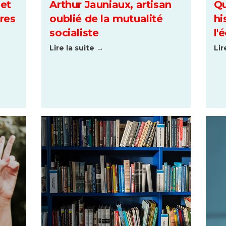
 et
Arthur Jauniaux, artisan
Qu
res
oublié de la mutualité
hi
socialiste
l'
Lire la suite →
Lir