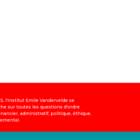
, l'Institut Emile Vandervelde se
che sur toutes les questions d'ordre
nancier, administratif, politique, éthique,
nemental.