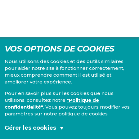
VOS OPTIONS DE COOKIES
Nous utilisons des cookies et des outils similaires
pour aider notre site à fonctionner correctement,
mieux comprendre comment il est utilisé et
Centre d'études du PS, l'Institut Emile Vandervelde se
améliorer votre expérience.
consacre à la recherche sur toutes les questions d'ordre
économique, social, financier, administratif, politique,
Pour en savoir plus sur les cookies que nous
éthique, juridique et environnemental.
utilisons, consultez notre
"Politique de
confidentialité"
. Vous pouvez toujours modifier vos
IEV
paramètres sur notre politique de cookies.
13, Boulevard de l’Empereur
1000 Bruxelles
Gérer les cookies
TEL 02/548 33 18
Cookies fonctionnels et analytiques