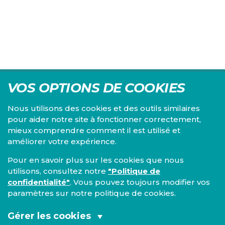
VOS OPTIONS DE COOKIES
Nous utilisons des cookies et des outils similaires
pour aider notre site à fonctionner correctement,
mieux comprendre comment il est utilisé et
Centre d'études du PS, l'Institut Emile Vandervelde se
améliorer votre expérience.
consacre à la recherche sur toutes les questions d'ordre
économique, social, financier, administratif, politique,
Pour en savoir plus sur les cookies que nous
éthique, juridique et environnemental.
utilisons, consultez notre
"Politique de
confidentialité"
. Vous pouvez toujours modifier vos
IEV
paramètres sur notre politique de cookies.
13, Boulevard de l’Empereur
1000 Bruxelles
Gérer les cookies
TEL 02/548 33 18