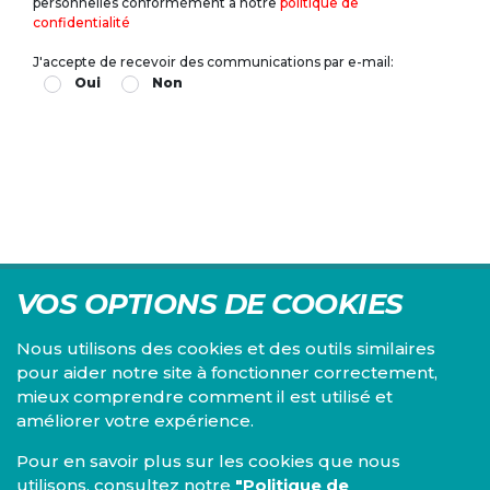
personnelles conformément à notre
politique de
confidentialité
J'accepte de recevoir des communications par e-mail:
Oui
Non
VOS OPTIONS DE COOKIES
Nous utilisons des cookies et des outils similaires
pour aider notre site à fonctionner correctement,
mieux comprendre comment il est utilisé et
Centre d'études du PS, l'Institut Emile Vandervelde se
améliorer votre expérience.
consacre à la recherche sur toutes les questions d'ordre
économique, social, financier, administratif, politique,
Pour en savoir plus sur les cookies que nous
éthique, juridique et environnemental.
utilisons, consultez notre
"Politique de