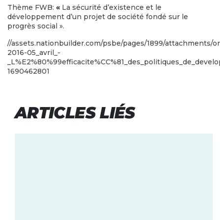
Thème FWB:
«
La sécurité d’existence et le
développement d’un projet de société fondé sur le
progrès social ».
//assets.nationbuilder.com/psbe/pages/1899/attachments/o
2016-05_avril_-
_L%E2%80%99efficacite%CC%81_des_politiques_de_devel
1690462801
ARTICLES LIÉS