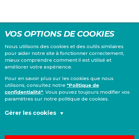
VOS OPTIONS DE COOKIES
Nous utilisons des cookies et des outils similaires
pour aider notre site à fonctionner correctement,
mieux comprendre comment il est utilisé et
Centre d'études du PS, l'Institut Emile Vandervelde se
améliorer votre expérience.
consacre à la recherche sur toutes les questions d'ordre
économique, social, financier, administratif, politique,
Pour en savoir plus sur les cookies que nous
éthique, juridique et environnemental.
utilisons, consultez notre
"Politique de
confidentialité"
. Vous pouvez toujours modifier vos
IEV
paramètres sur notre politique de cookies.
13, Boulevard de l’Empereur
1000 Bruxelles
Gérer les cookies
TEL 02/548 33 18
Cookies fonctionnels et analytiques
Mentions légales
|
Confidentialité
(obligatoires):