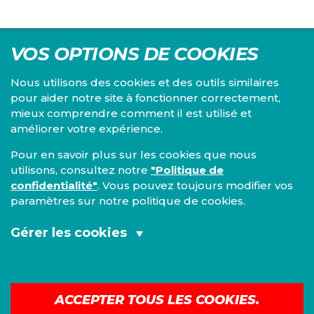
VOS OPTIONS DE COOKIES
Nous utilisons des cookies et des outils similaires
pour aider notre site à fonctionner correctement,
mieux comprendre comment il est utilisé et
Centre d'études du PS, l'Institut Emile Vandervelde se
améliorer votre expérience.
consacre à la recherche sur toutes les questions d'ordre
économique, social, financier, administratif, politique,
Pour en savoir plus sur les cookies que nous
éthique, juridique et environnemental.
utilisons, consultez notre
"Politique de
confidentialité"
. Vous pouvez toujours modifier vos
IEV
paramètres sur notre politique de cookies.
13, Boulevard de l’Empereur
1000 Bruxelles
Gérer les cookies
TEL 02/548 33 18
Cookies fonctionnels et analytiques
Mentions légales
|
Confidentialité
(obligatoires):
ACCEPTER TOUS LES COOKIES.
©
2026
IEV
Cookies de marketing: