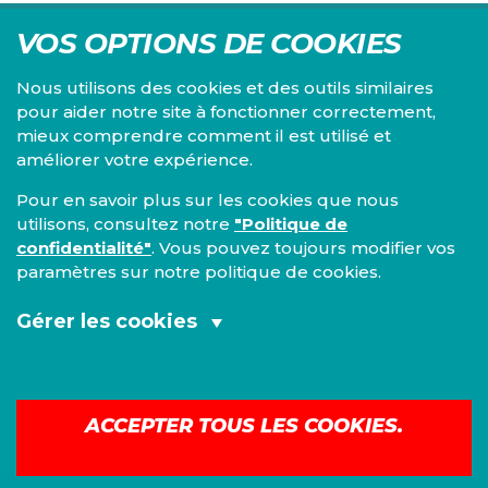
VOS OPTIONS DE COOKIES
Nous utilisons des cookies et des outils similaires
pour aider notre site à fonctionner correctement,
mieux comprendre comment il est utilisé et
Centre d'études du PS, l'Institut Emile Vandervelde se
améliorer votre expérience.
consacre à la recherche sur toutes les questions d'ordre
économique, social, financier, administratif, politique,
Pour en savoir plus sur les cookies que nous
éthique, juridique et environnemental.
utilisons, consultez notre
"Politique de
confidentialité"
. Vous pouvez toujours modifier vos
IEV
paramètres sur notre politique de cookies.
13, Boulevard de l’Empereur
1000 Bruxelles
Gérer les cookies
TEL 02/548 33 18
Cookies fonctionnels et analytiques
Mentions légales
|
Confidentialité
(obligatoires):
ACCEPTER TOUS LES COOKIES.
©
2026
IEV
Cookies de marketing:
Construit avec
Nationbuilder
| Site par
Tectonica