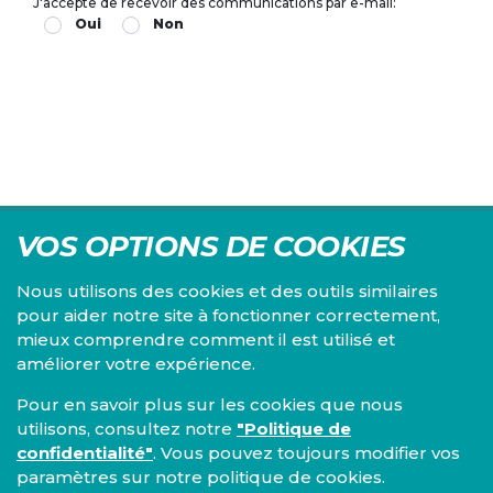
J'accepte de recevoir des communications par e-mail:
Oui
Non
VOS OPTIONS DE COOKIES
Nous utilisons des cookies et des outils similaires
pour aider notre site à fonctionner correctement,
mieux comprendre comment il est utilisé et
Centre d'études du PS, l'Institut Emile Vandervelde se
améliorer votre expérience.
consacre à la recherche sur toutes les questions d'ordre
économique, social, financier, administratif, politique,
Pour en savoir plus sur les cookies que nous
éthique, juridique et environnemental.
utilisons, consultez notre
"Politique de
confidentialité"
. Vous pouvez toujours modifier vos
IEV
paramètres sur notre politique de cookies.