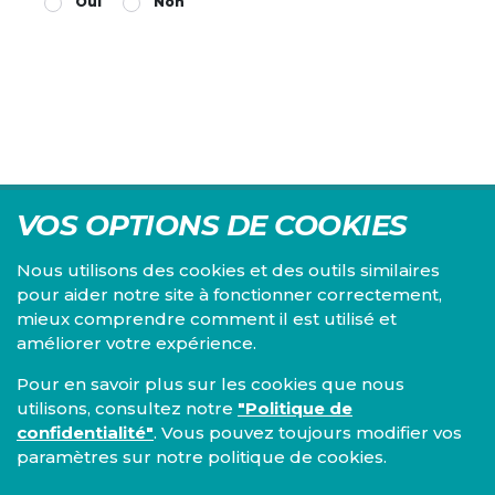
Oui
Non
VOS OPTIONS DE COOKIES
Nous utilisons des cookies et des outils similaires
pour aider notre site à fonctionner correctement,
mieux comprendre comment il est utilisé et
Centre d'études du PS, l'Institut Emile Vandervelde se
améliorer votre expérience.
consacre à la recherche sur toutes les questions d'ordre
économique, social, financier, administratif, politique,
Pour en savoir plus sur les cookies que nous
éthique, juridique et environnemental.
utilisons, consultez notre
"Politique de
confidentialité"
. Vous pouvez toujours modifier vos
IEV
paramètres sur notre politique de cookies.
13, Boulevard de l’Empereur