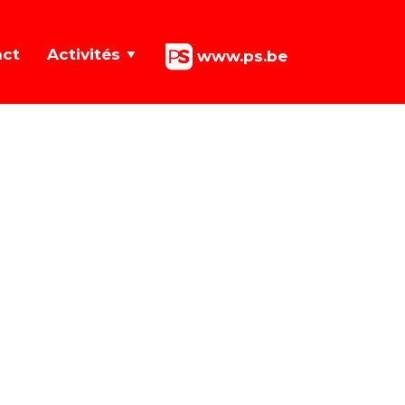
act
Activités
www.ps.be