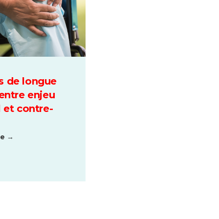
s de longue
 entre enjeu
 et contre-
te →