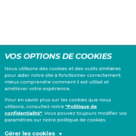
VOS OPTIONS DE COOKIES
Nous utilisons des cookies et des outils similaires
pour aider notre site à fonctionner correctement,
mieux comprendre comment il est utilisé et
Centre d'études du PS, l'Institut Emile Vandervelde se
améliorer votre expérience.
consacre à la recherche sur toutes les questions d'ordre
économique, social, financier, administratif, politique,
Pour en savoir plus sur les cookies que nous
éthique, juridique et environnemental.
utilisons, consultez notre
"Politique de
confidentialité"
. Vous pouvez toujours modifier vos
IEV
paramètres sur notre politique de cookies.
13, Boulevard de l’Empereur
1000 Bruxelles
Gérer les cookies