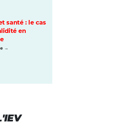
et santé : le cas
alidité en
ue
te →
'IEV