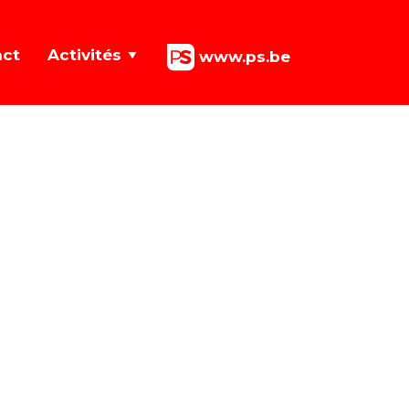
act
Activités
www.ps.be