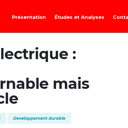
Présentation
Études et Analyses
Cont
lectrique :
rnable mais
cle
t
Developpement durable