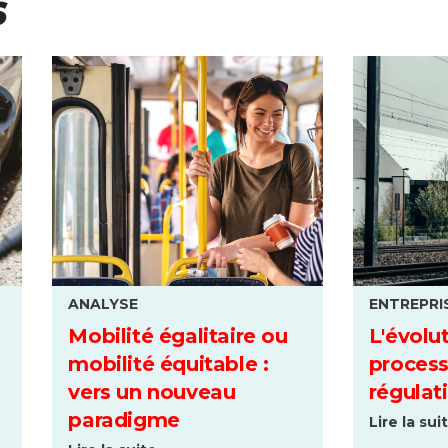
S
ANALYSE
ENTREPRI
Mobilité égalitaire ou
L'évolu
mobilité équitable :
process
vers un nouveau
régulat
paradigme
Lire la sui