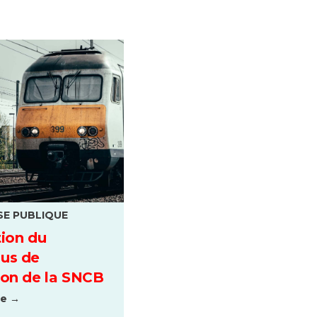
SE PUBLIQUE
tion du
us de
ion de la SNCB
te →