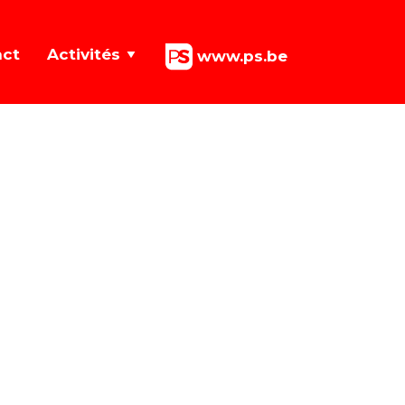
act
Activités
www.ps.be