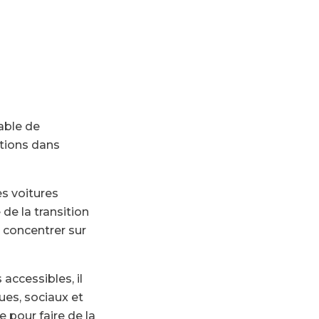
able de
itions dans
s voitures
de la transition
 concentrer sur
 accessibles, il
ues, sociaux et
 pour faire de la