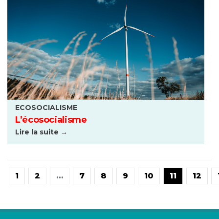
ECOSOCIALISME
L’écosocialisme
Lire la suite →
1
2
…
7
8
9
10
11
12